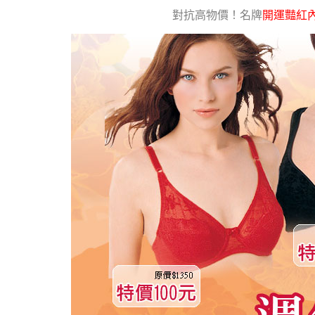
對抗高物價！名牌
開運豔紅