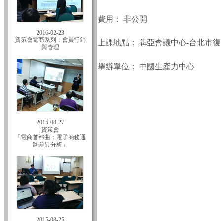
費用：
非公開
2016-02-23
資策會電商系列：會員行銷
上課地點：
犇亞會議中心-台北市復興
與管理
舉辦單位：
中國生產力中心
2015-08-27
資策會
「電商首部曲：電子商務通
路差異分析」
2015-08-25