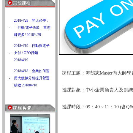
2018/4/29：開店必學：
‧
「行動/電子收款」幫您
賺更多! 2018/4/29
2018/4/19：行動與電子
‧
支付 / O2O行銷
2018/4/19
2018/4/18：企業如何運
課程主題：鴻鵠志Master向大師學
‧
用大數據分析提升營運
績效 201804/18
授課對象：中小企業負責人及副總
授課時段：09：40～11：10 (含