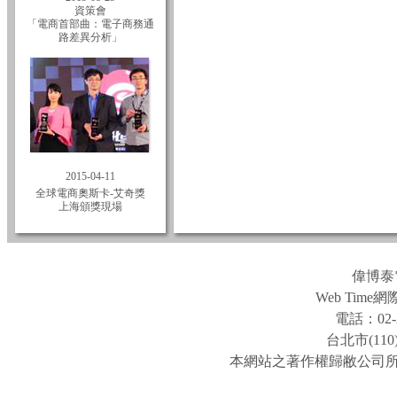
資策會
「電商首部曲：電子商務通
路差異分析」
2015-04-11
全球電商奧斯卡-艾奇獎
上海頒獎現場
偉博泰
Web Ti
電話：02-2
台北市(11
本網站之著作權歸敝公司所