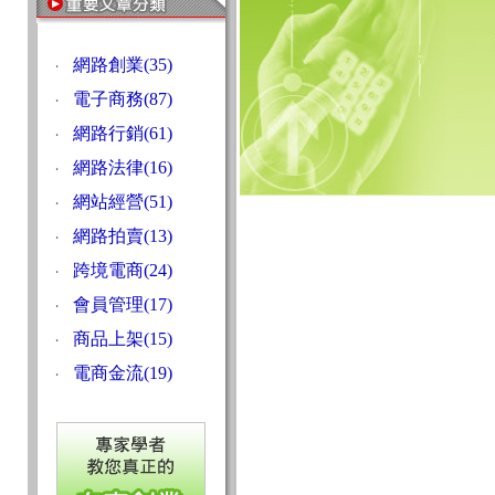
網路創業(35)
‧
電子商務(87)
‧
網路行銷(61)
‧
網路法律(16)
‧
網站經營(51)
‧
網路拍賣(13)
‧
跨境電商(24)
‧
會員管理(17)
‧
商品上架(15)
‧
電商金流(19)
‧