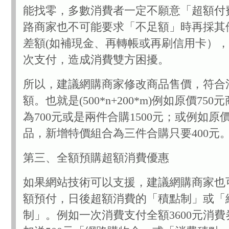
能找零，多數消費者一定不願意「超額付
路商家也不可能要求「不足額」時再採其
差額(如補現金、再轉帳或再刷信用卡）
次支付，造成消費雙方困擾。
所以，建議網購商家修改商品售價，符合
額。也就是(500*n+200*m)例如原價75
為700元或是兩件合購1500元；或例如原價
品，新增特價組合為三件合購只要400元
第三、全額預購超額消費優惠
如果網站技術可以支援，建議網購商家也
額預付，日後超額消費的「積點制」或「
制」。例如一次消費支付全額3600元消