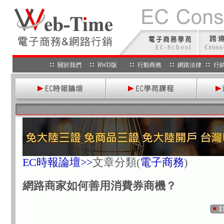
關於我們
RWD版
行動商務
網路法律
行
EC時報論壇>>
文章分類
(
電子商務
)
網路商家如何善用消費券商機？