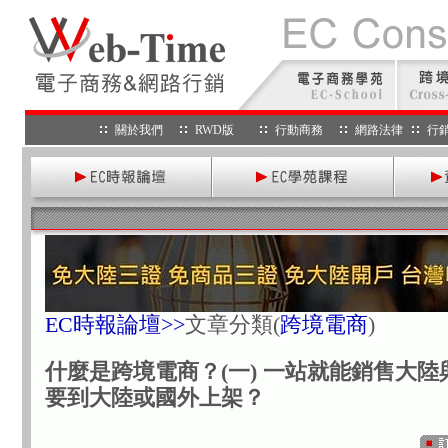
關於我們
RWD版
行動商務
網路法律
行
EC時報論壇>>
文章分類
(
跨境電商
)
什麼是跨境電商？(一) 一站就能銷售大陸
要到大陸或國外上架？