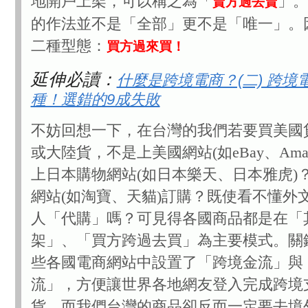
地開戶上架，可以稱之為「
」。
賣方過去賣
的作法並不是「全部」更不是「唯一」。
二種型態：
買方過來買！
延伸必讀：
什麼是跨境電商？(二) 跨境
種！選錯的9成失敗
不妨回想一下，在台灣的我們若要買美國
或大陸貨，不是上美國網站(如eBay、Ama
上日本購物網站(如日本樂天、日本雅虎)
網站(如淘寶、天貓)訂購？既使看不懂外
人「代購」嗎？可見得各國商品都是在「
架」、「買方跨過去買」為主要模式。關
些各國電商網站中設置了「跨境金流」與
流」，方便讓世界各地網友登入完成跨境
貨。而我們台灣的商品卻反而一定要去境