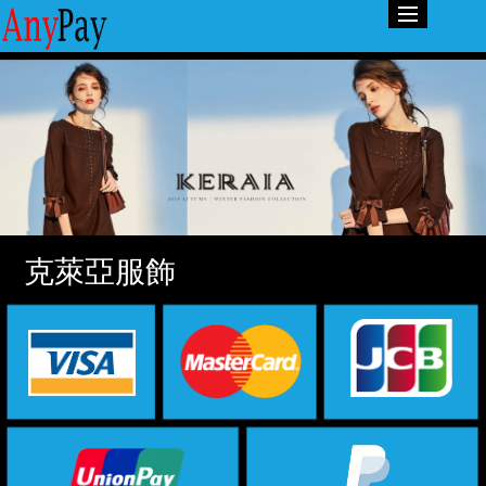
克萊亞服飾