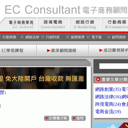
行動商務
網路法律
行銷列表
媒體報導
電子報
顧問講師
網路創業(35)
電子
營
)
網路法律(16)
網站
跨境電商(24)
會員
法
電商金流(19)