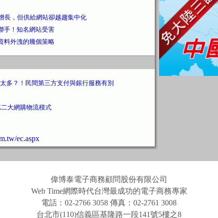
數增長，但供給網站卻越趨集中化
團聯手！知名網站受害
戶資料外洩的幾個策略
太多？！民間第三方支付與銀行服務有別
第二大網購物流模式
tw/ec.aspx
偉博泰電子商務顧問股份有限公司
Web Time網際時代台灣最成功的電子商務專家
電話：02-2766 3058 傳真：02-2761 3008
台北市(110)信義區基隆路一段141號5樓之8