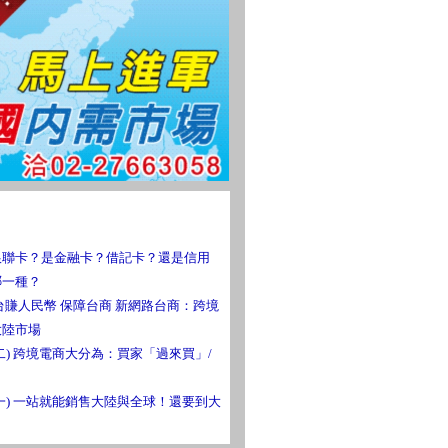
銀聯卡？是金融卡？借記卡？還是信用
哪一種？
台賺人民幣 保障台商 新網路台商：跨境
大陸市場
二) 跨境電商大分為：買家「過來買」/
一) 一站就能銷售大陸與全球！還要到大