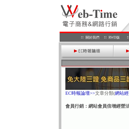
關於我們
RWD版
EC時報論壇>>
文章分類
(
網站經
會員行銷：網站會員倍增經營