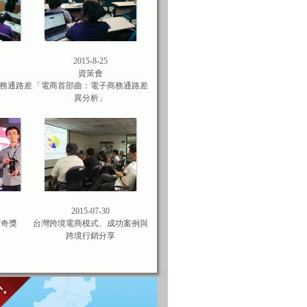
2015-8-25
資策會
務通路差
「電商首部曲：電子商務通路差
異分析」
2015-07-30
艾奇獎
台灣跨境電商模式、成功案例與
跨境行銷分享