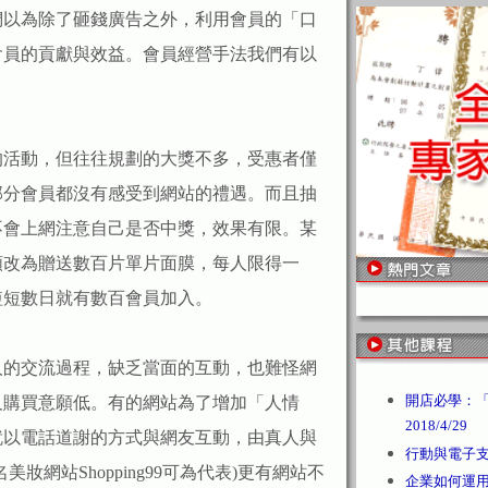
們以為除了砸錢廣告之外，利用會員的「口
會員的貢獻與效益。會員經營手法我們有以
活動，但往往規劃的大獎不多，受惠者僅
部分會員都沒有感受到網站的禮遇。而且抽
不會上網注意自己是否中獎，效果有限。某
額改為贈送數百片單片面膜，每人限得一
短短數日就有數百會員加入。
的交流過程，缺乏當面的互動，也難怪網
開店必學：「
及購買意願低。有的網站為了增加「人情
2018/4/29
就以電話道謝的方式與網友互動，由真人與
行動與電子支付 /
妝網站Shopping99可為代表)更有網站不
企業如何運