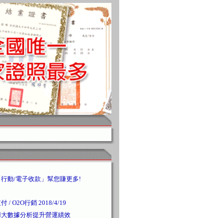
行動/電子收款」幫您賺更多!
 O2O行銷 2018/4/19
用大數據分析提升營運績效