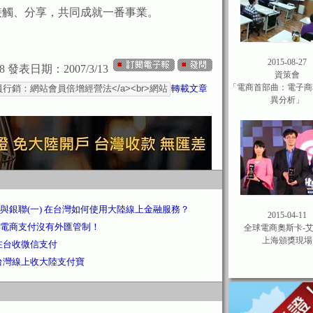
接觸、分享，共同成就一番事業。
2015-08-27
8
發表日期：2007/3/13
資策會
「電商首部曲：電子商
轉載文章
異分析」
與銀聯(一) 在台灣如何使用大陸線上金融服務？
2015-04-11
電商支付沒有外匯管制！
全球電商奧斯卡-
上海頒獎現場
在台收微信支付
台灣線上收大陸支付寶