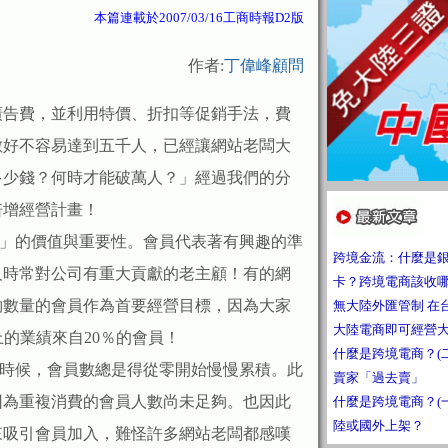
本篇連載於2007/03/16工商時報D2版
作者:
丁偉峰顧問
廣告費，並利用特價、折扣等促銷手法，費
數好不容易達到五千人，已經讓網站老闆大
多少錢？何時才能破萬人？」經過我們的分
倍增經營計畫！
」的價值與重要性。會員代表著有興趣的準
跨境金流：什麼是
及時常對公司有重大貢獻的老主顧！有的網
卡？跨境電商該收
夠數量的會員作為首要經營目標，因為大家
無大陸外匯管制 在
大陸電商即可經營
以上的業績來自20％的會員！
什麼是跨境電商？(
候，會員數總是得從零開始慢慢累積。此
賣家「過去賣」
因為重複消費的會員人數尚未足夠。也因此
什麼是跨境電商？(
陸或國外上架？
來吸引會員加入，難怪許多網站老闆都感嘆