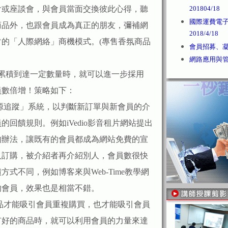
會或座談會，與會員當面交換彼此心得，聽
201804/18
國際運費電
商品外，也跟會員成為真正的朋友，彌補網
2018/4/18
的「人際網絡」商機模式。(專售香氛商品
會員招募、凝聚
網路應用與管理2
積到達一定數量時，就可以進一步採用
員數倍增！策略如下：
追蹤」系統，以判斷新訂單與新會員的介
回饋規則。例如iVedio影音租片網站提出
的辦法，讓既有的會員都成為網站免費的宣
人訂購，被介紹者再介紹別人，會員數很快
式不同，例如博客來與Web-Time教學網
的會員，效果也是相當不錯。
才能吸引會員重複購買，也才能吸引會員
有好的商品時，就可以利用會員的力量來達