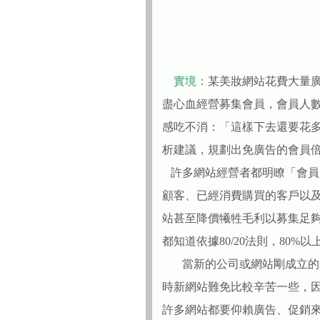
實境：
某美妝網站花費大量
盡心血經營募集會員，會員人
感吃不消：「這樣下去還要花
析建議，規劃出免廣告的會員
許多網站經營者都明瞭「會員
顧客、已經消費購買的客戶以
站甚至降價犧牲毛利以募集足
都知道依據80/20法則，80%
當新的公司或網站剛成立的時
時新網站難免比較辛苦一些，
許多網站都要仰賴廣告、促銷