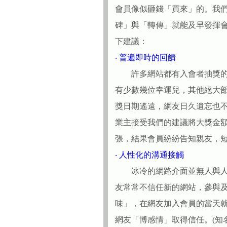
會員像似砸錢「買來」的。我
碑」與「轉傳」就能及早發揮
下建議：
‧ 普遍即時的回饋
許多網站都有入會者抽獎的
有少數幾位幸運兒，其他絕大
獎日期遙遠，網友日久遺忘也
業主接受我們的建議將大獎金
張，結果會員紛紛告知親友，
‧ 人性化的溝通接觸
冰冷的網路介面並無人與人
友常常不信任新的網站，參與
味」，在網友加入會員的當天
網友「博感情」取得信任。(知名美