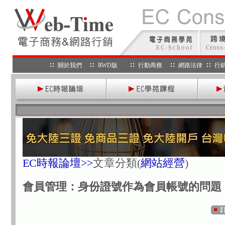
關於我們
RWD版
行動商務
網路法律
行
EC時報論壇>>
文章分類
(
網站經營
)
會員管理：身份證號作為會員帳號的問題