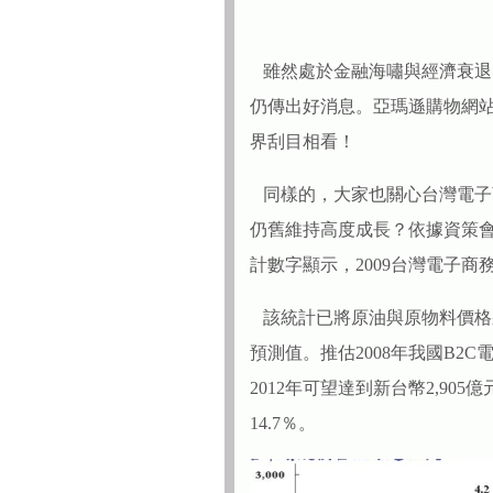
雖然處於金融海嘯與經濟衰退的
仍傳出好消息。亞瑪遜購物網
界刮目相看！
同樣的，大家也關心台灣電子商
仍舊維持高度成長？依據資策會最新
計數字顯示，2009台灣電子
該統計已將原油與原物料價格
預測值。推估2008年我國B2C
2012年可望達到新台幣2,905
14.7％。