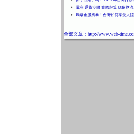
電商[退貨期限]實際起算 應依物
螞蟻金服風暴！台灣如何享受大陸
全部文章：http://www.web-time.com.