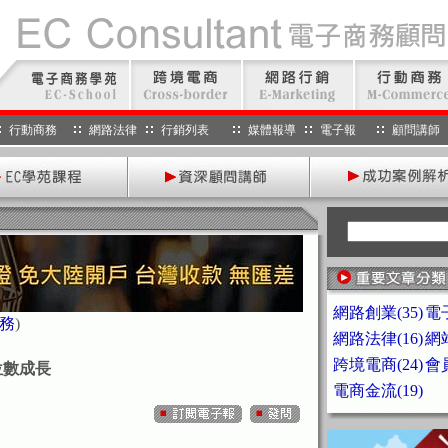
行動商務
網路法律
行銷列表
媒體報導
電子報
顧問講師
網路創業(35)
電子
務
)
網路法律(16)
網站
跨境電商(24)
會員
位數成長
電商金流(19)