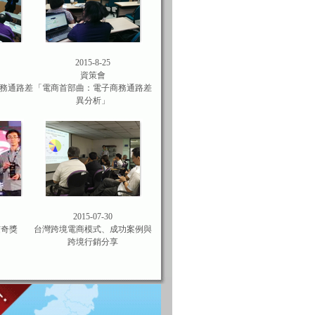
2015-8-25
資策會
務通路差
「電商首部曲：電子商務通路差
異分析」
2015-07-30
艾奇獎
台灣跨境電商模式、成功案例與
跨境行銷分享