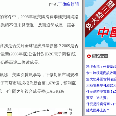
作者:
丁偉峰顧問
寒冬中，2008年底美國消費季裡美國網路
站業績不但未見衰退，反而逆勢成長，讓各
務是否受到全球經濟風暴影響？2009是否
(2008年底)公告針對[B2C電子商務]統
商務仍將高達二位數成長。
跨境金流：什麼是
卡？跨境電商該收
飆漲、美國次貸風暴等，下修對原市場規模
無大陸外匯管制 在
電子商店市場規模為新台幣1,678億，預測至
大陸電商即可經營
億元，4年間之年複合成長率(CAGR)為
什麼是跨境電商？(
賣家「過去賣」
什麼是跨境電商？(
陸或國外上架？