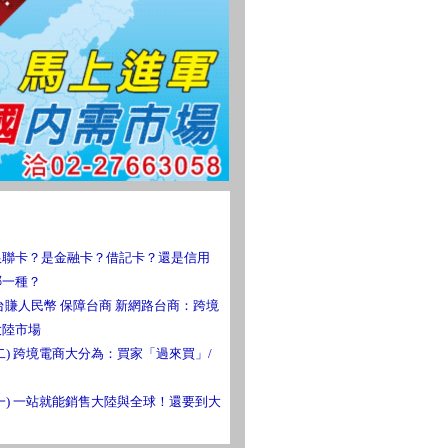
銀聯卡？是金融卡？借記卡？還是信用
哪一種？
台賺人民幣 保障台商 新網路台商：跨境
大陸市場
二) 跨境電商大分為：買家「過來買」/
一) 一站就能銷售大陸與全球！還要到大