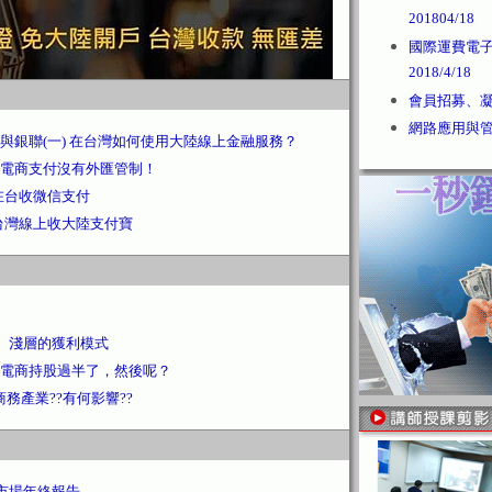
201804/18
國際運費電
2018/4/18
會員招募、凝聚
網路應用與管理2
與銀聯(一) 在台灣如何使用大陸線上金融服務？
電商支付沒有外匯管制！
在台收微信支付
台灣線上收大陸支付寶
化、淺層的獲利模式
電商持股過半了，然後呢？
務產業??有何影響??
動市場年終報告