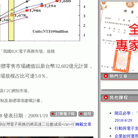
計「我國B2C電子商務市場」規模
體零售市場總值以新台幣32,602億元計算，
市場規模占比可達5.0％。
及C2C網拍市場。
法制及基礎環境建構計畫」
開店必學：「
8
發表日期：2009/1/19
2018/4/29
轉載文章
行動與電子支付 /
企業如何運