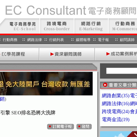
行動商務
網路法律
行銷列表
媒體報導
電子報
顧問講師
網路創業(35)
電子
銷
)
網路法律(16)
網站
跨境電商(24)
會員
搜尋引擎 SEO排名恐將大洗牌
電商金流(19)