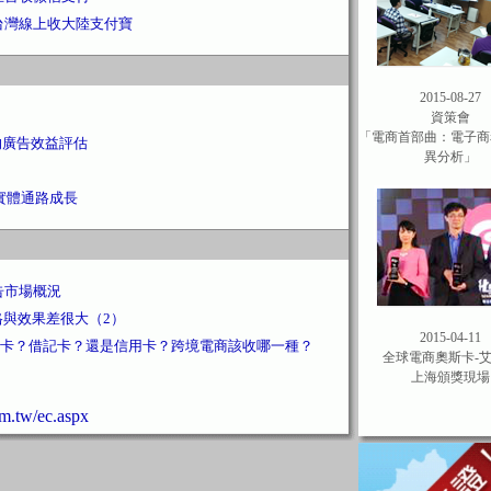
台灣線上收大陸支付寶
2015-08-27
資策會
「電商首部曲：電子商
的廣告效益評估
異分析」
和實體通路成長
告市場概況
格與效果差很大（2）
2015-04-11
卡？借記卡？還是信用卡？跨境電商該收哪一種？
全球電商奧斯卡-
上海頒獎現場
tw/ec.aspx