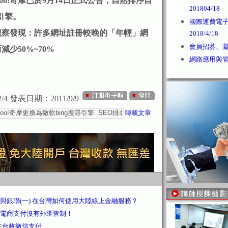
oo!奇摩已於9月14日正式公告，自然排序自
201804/18
尋引擎。
國際運費電
觀察發現：許多網址註冊較晚的「年輕」網
2018/4/18
會員招募、凝聚
少50%~70%
網路應用與管理2
/4
發表日期：2011/9/9
轉載文章
與銀聯(一) 在台灣如何使用大陸線上金融服務？
電商支付沒有外匯管制！
在台收微信支付