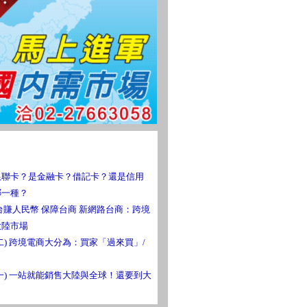
銀聯卡？是金融卡？借記卡？還是信用
哪一種？
台賺人民幣 保障台商 新網路台商：跨境
大陸市場
二) 跨境電商大分為：買家「過來買」/
一) 一站就能銷售大陸與全球！還要到大