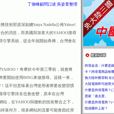
丁偉峰顧問口述 吳姿萱整理
資深副總Satya Nadella公佈Yahoo!
整合的消息，而美國與加拿大的YAHOO搜尋
搜尋引擎系統，從去年就開始再傳，台灣會在
跨境金流：什麼是
AHOO！奇摩於今年第三季前，就會將
卡？跨境電商該收
將要開始使用BING來做搜尋。這樣一來，
無大陸外匯管制 在
大陸電商即可經營
牌！這不但意味著台灣使用者將要改變習慣
什麼是跨境電商？(
的搜尋引擎排名也會改變，原本在台灣
賣家「過去賣」
O網站，在YAHOO與微軟的技術整合之下，
什麼是跨境電商？(
陸或國外上架？
知掉落何方，很多網站的流量可能會因此突