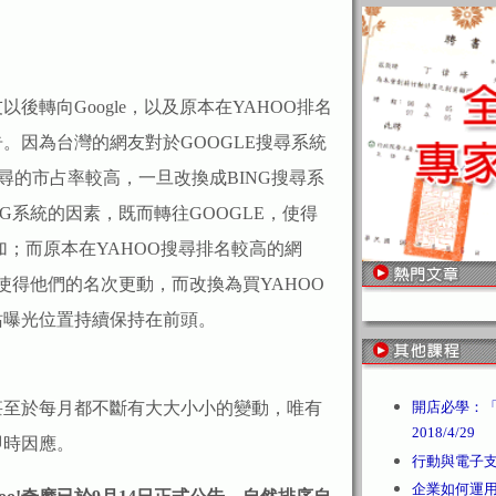
後轉向Google，以及原本在YAHOO排名
。因為台灣的網友對於GOOGLE搜尋系統
尋的市占率較高，一旦改換成BING搜尋系
G系統的因素，既而轉往GOOGLE，使得
加；而原本在YAHOO搜尋排名較高的網
使得他們的名次更動，而改換為買YAHOO
站曝光位置持續保持在前頭。
甚至於每月都不斷有大大小小的變動，唯有
開店必學：「
2018/4/29
即時因應。
行動與電子支付 /
企業如何運