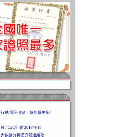
行動/電子收款」幫您賺更多!
 O2O行銷 2018/4/19
用大數據分析提升營運績效