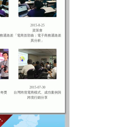
2015-8-25
資策會
務通路差
「電商首部曲：電子商務通路差
異分析」
2015-07-30
艾奇獎
台灣跨境電商模式、成功案例與
跨境行銷分享