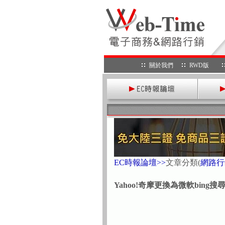
關於我們
RWD版
EC時報論壇>>
文章分類
(
網路行
Yahoo!奇摩更換為微軟bing