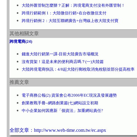
大陸外匯管制怎麼辦？正解：跨境電商支付沒有外匯管制！
跨境行銷範例 1：大陸微信行銷+在台收微信支付
跨境行銷例 2：大陸互聯網廣告+台灣線上收大陸支付寶
其他相關文章
跨境電商(24)
錢進大陸行銷第一課-目前大陸廣告市場概況
沒有貨架！這是未來的便利商店嗎？(一)大陸篇
大陸跨境電商快訊：4/8起大陸行郵稅取消免稅額並部分提高稅率
推薦文章
電子商務公報(2):資策會公布2006年EC現況及發展趨勢
創業教戰手冊--網路創業篇(七)網站設立初期
中小企業如何因應新「個資法」加重網站責任?
全部文章：http://www.web-time.com.tw/ec.aspx