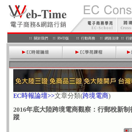
關於我們
RWD版
行動商務
網路法律
行
EC時報論壇>>
文章分類
(
跨境電商
)
2016年底大陸跨境電商觀察：行郵稅新
蹤