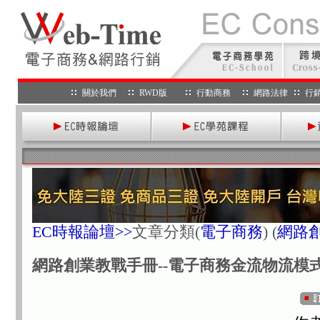
關於我們
RWD版
行動商務
網路法律
行
EC時報論壇>>
文章分類
(
電子商務
) (
網路
網路創業教戰手冊--電子商務金流物流模