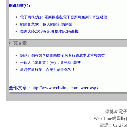
網路創業(35)
電子商務(九)：電商採虛擬電子發票可免列印寄送發票
網路創業(9)：個人網路行銷創業
錢進大陸2013黃金期 搶攻ECFA商機
推薦文章
網路行銷有效？從實際數字來看行銷成本比重與效益
一個人也能創業！(三) ：資訊E化彙整
新時代新行業：百萬月薪部落客！
全部文章：http://www.web-time.com.tw/ec.aspx
偉博泰電
Web Time
電話：02-2766