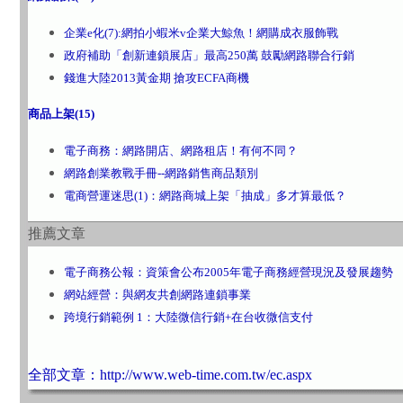
企業e化(7):網拍小蝦米v企業大鯨魚！網購成衣服飾戰
政府補助「創新連鎖展店」最高250萬 鼓勵網路聯合行銷
錢進大陸2013黃金期 搶攻ECFA商機
商品上架(15)
電子商務：網路開店、網路租店！有何不同？
網路創業教戰手冊--網路銷售商品類別
電商營運迷思(1)：網路商城上架「抽成」多才算最低？
推薦文章
電子商務公報：資策會公布2005年電子商務經營現況及發展趨勢
網站經營：與網友共創網路連鎖事業
跨境行銷範例 1：大陸微信行銷+在台收微信支付
全部文章：http://www.web-time.com.tw/ec.aspx