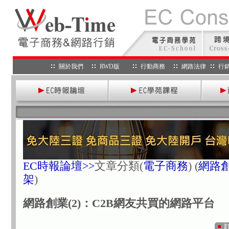
關於我們
RWD版
行動商務
網路法律
行
EC時報論壇>>
文章分類
(
電子商務
) (
網路
架
)
網路創業(2)：C2B網友共買的網路平台