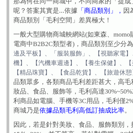
那為何在同一商城中，不同商家的「提成
呢？答案其實是...依據
「商品類別」，
因
商品類別「毛利空間」差異極大！
一般大型購物商城軮網站(如東森、mom
電商中B2B2C類型者)，商品類別至少分
邊及平板】、「服裝服飾」、【視聽家電】
機】、【汽機車週邊】、【養生保健】、【
【精品珠寶】、【食品乾貨】、【旅遊休憩
品類眾多，各類商品毛利差距甚大，高毛
妝品、食品、服飾等，毛利高達30%~50
利商品如電腦、手機等3C用品，毛利僅2%
商城乃是
依據品類毛利高低訂抽成比率
。
因此，若是針對美妝、食品、服飾類別，