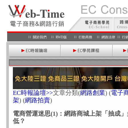
關於我們
RWD版
行動商務
網路法律
行
EC時報論壇>>
文章分類
(
網路創業
) (
電子
架
) (
網路拍賣
)
電商營運迷思(1)：網路商城上架「抽成
低？