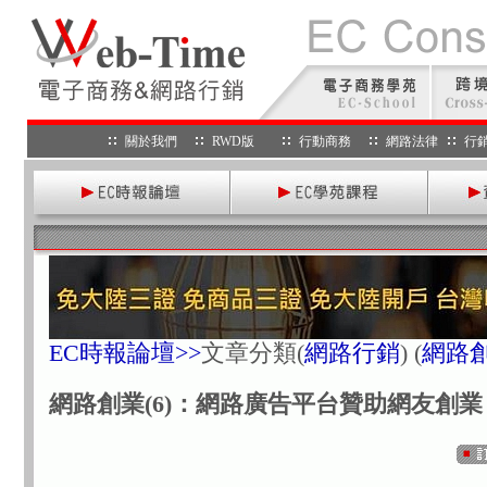
關於我們
RWD版
行動商務
網路法律
行
EC時報論壇>>
文章分類
(
網路行銷
) (
網路
網路創業(6)：網路廣告平台贊助網友創業