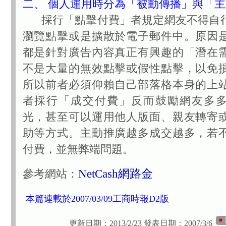
二、 個人運用時分為「被動傳播」與「
採行「點擊付費」者規定網友不得自
瀏覽點擊或是擴散於電子郵件中。原因
都是針對廣告內容真正有興趣的「潛在
不是大量的無效點擊或假性點擊，以免
所以前者必須仰賴自己部落格本身的上
者採行「成交付費」反而鼓勵網友多
光，甚至可以運用他人版面、親友轉寄
助等方式。主動推廣越多成交越多，若
付費，並無弊端問題。
NetCash網路金
參考網站：
本篇連載於2007/03/09工商時報D2版
更新日期：2013/2/23
發表日期：2007/3/6