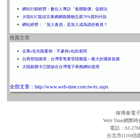
網站行銷經營：數位人專訪「集體殺價」促銷法
大陸B2C龍頭京東網網路購物交易70%貨到付款
網站經營：「加入會員」是加入成為誰的會員？
推薦文章
企業e化失敗案例：不參與e化的老闆
台商登陸困境：台灣零售業登陸難題～龐大的通路負擔
大陸銀聯卡已開放在台灣電子商務網站使用
全部文章：http://www.web-time.com.tw/ec.aspx
偉博泰電
Web Time
電話：02-2766
台北市(110)