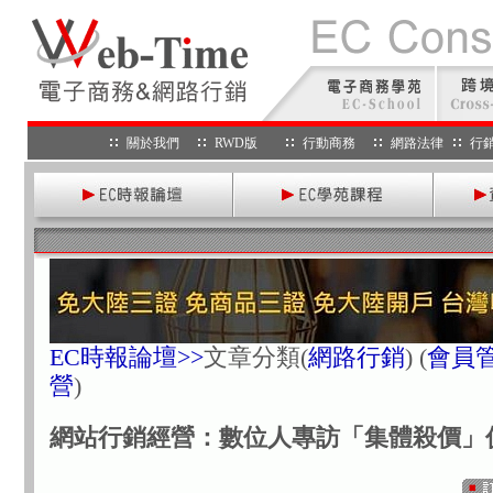
關於我們
RWD版
行動商務
網路法律
行
EC時報論壇>>
文章分類
(
網路行銷
) (
會員
營
)
網站行銷經營：數位人專訪「集體殺價」