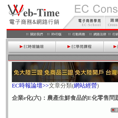
關於我們
RWD版
行動商務
網路法律
行
EC時報論壇>>
文章分類
(
網站經營
)
企業e化(六)：農產生鮮食品的E化零售問