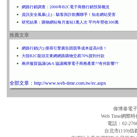
網路行銷調查：2006年B2C電子商務行銷預算概況
資訊安全風暴(上)：駭客與詐欺團聯手！知名網站受害
研究結果：購物網站每月進站1萬人次 平均年營收300萬
推薦文章
網路行銷(六):搜尋引擎廣告因競爭成本提高6倍！
大陸B2C龍頭京東網網路購物交易70%貨到付款
兩岸服貿協議Q&A:協議獨厚電子商務產業??有何影響??
全部文章：http://www.web-time.com.tw/ec.aspx
偉博泰電
Web Time
電話：02-2766
台北市(110)