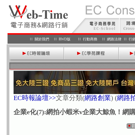
關於我們
RWD版
行動商務
網路法律
行
EC時報論壇>>
文章分類
(
網路創業
) (
網路
企業e化(7):網拍小蝦米v企業大鯨魚！網